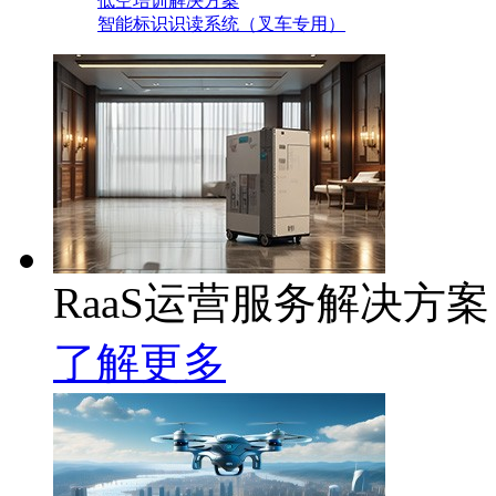
低空培训解决方案
智能标识识读系统（叉车专用）
RaaS运营服务解决方案
了解更多