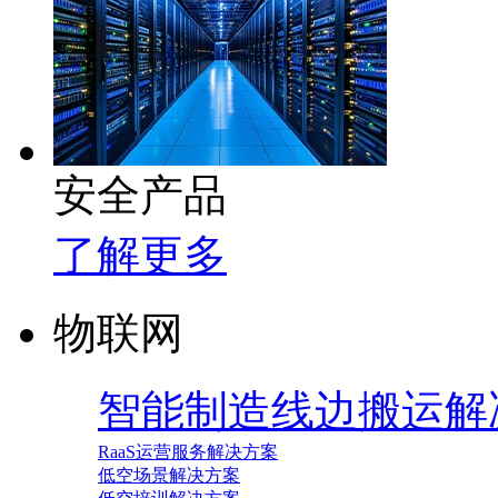
安全产品
了解更多
物联网
智能制造线边搬运解
RaaS运营服务解决方案
低空场景解决方案