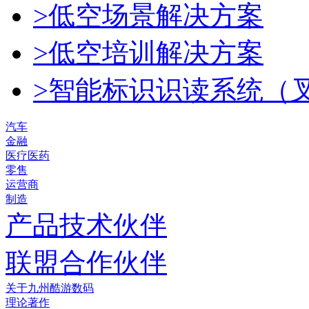
>低空场景解决方案
>低空培训解决方案
>智能标识识读系统（
汽车
金融
医疗医药
零售
运营商
制造
产品技术伙伴
联盟合作伙伴
关于九州酷游数码
理论著作