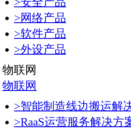
>安全产品
>网络产品
>软件产品
>外设产品
物联网
物联网
>智能制造线边搬运解
>RaaS运营服务解决方