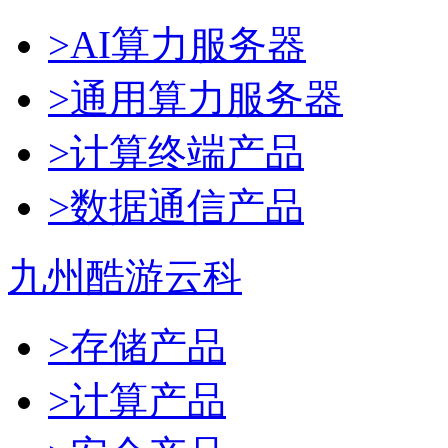
>AI算力服务器
>通用算力服务器
>计算终端产品
>数据通信产品
九州酷游云科
>存储产品
>计算产品