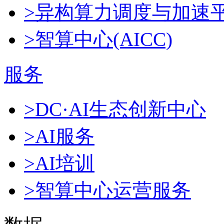
>异构算力调度与加速
>智算中心(AICC)
服务
>DC·AI生态创新中心
>AI服务
>AI培训
>智算中心运营服务