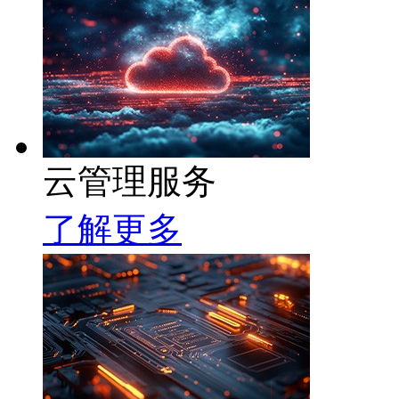
云管理服务
了解更多