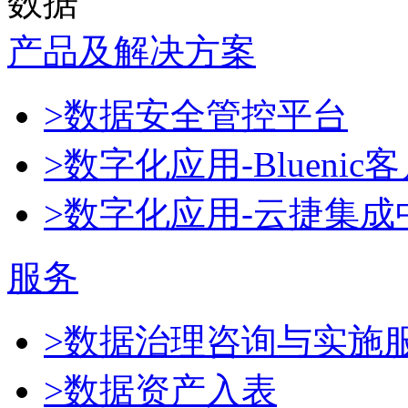
数据
产品及解决方案
>数据安全管控平台
>数字化应用-Blueni
>数字化应用-云捷集成
服务
>数据治理咨询与实施
>数据资产入表