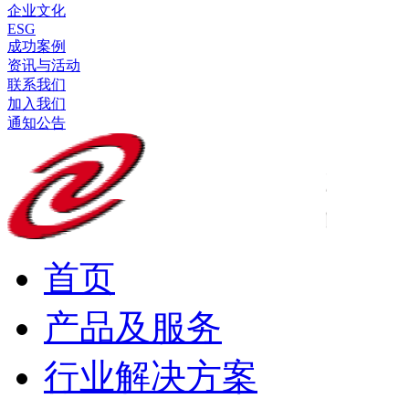
企业文化
ESG
成功案例
资讯与活动
联系我们
加入我们
通知公告
首页
产品及服务
行业解决方案