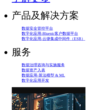
产品及解决方案
数据安全管控平台
数字化应用-Bluenic客户数据平台
数字化应用-云捷集成中间件（ESB）
服务
数据治理咨询与实施服务
数据资产入表
数据应用-算法模型 & ML
数字化应用开发