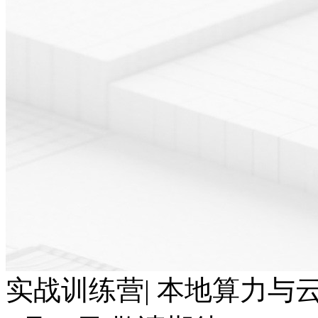
实战训练营| 本地算力与云