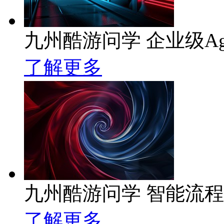
九州酷游问学 企业级Ag
了解更多
九州酷游问学 智能流
了解更多